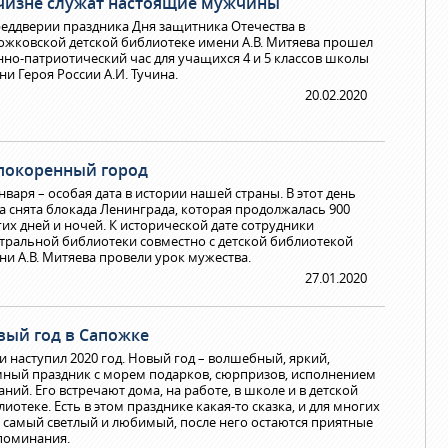
чизне служат настоящие мужчины
реддверии праздника Дня защитника Отечества в
ожковской детской библиотеке имени А.В. Митяева прошел
нно-патриотический час для учащихся 4 и 5 классов школы
ни Героя России А.И. Тучина.
20.02.2020
покоренный город
нваря – особая дата в истории нашей страны. В этот день
а снята блокада Ленинграда, которая продолжалась 900
гих дней и ночей. К исторической дате сотрудники
тральной библиотеки совместно с детской библиотекой
ни А.В. Митяева провели урок мужества.
27.01.2020
вый год в Сапожке
 и наступил 2020 год. Новый год – волшебный, яркий,
ный праздник с морем подарков, сюрпризов, исполнением
аний. Его встречают дома, на работе, в школе и в детской
иотеке. Есть в этом празднике какая-то сказка, и для многих
– самый светлый и любимый, после него остаются приятные
поминания.