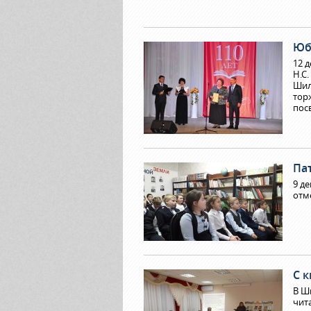
Юб
12 
Н.С
Шил
тор
пос
Па
9 д
отм
С 
В Ш
чит