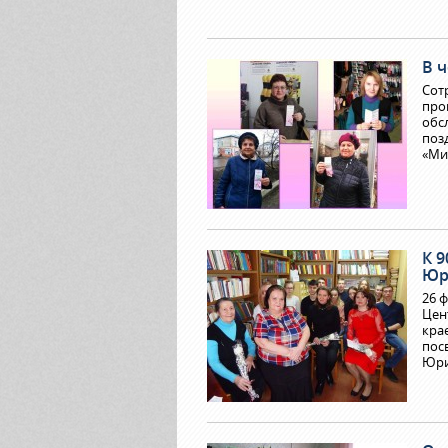
В 
Сот
про
обс
поз
«Ми
К 
Юр
26 
Цен
кра
пос
Юри