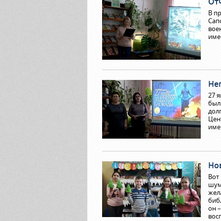
От
В п
Сап
вое
име
Не
27 я
был
дол
Цен
име
Но
Вот
шум
жел
библ
он 
вос