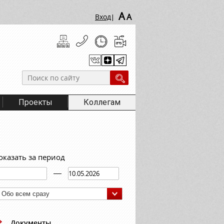
A
A
Вход
|
Проекты
Коллегам
оказать за период
Обо всем сразу
Документы