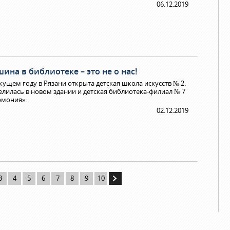
06.12.2019
ина в библиотеке – это не о нас!
екущем году в Рязани открыта детская школа искусств № 2.
елилась в новом здании и детская библиотека-филиал № 7
рмония».
02.12.2019
3
4
5
6
7
8
9
10