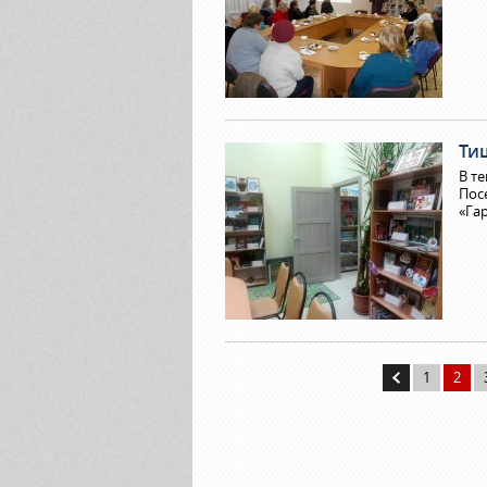
Тиш
В т
Пос
«Га
1
2