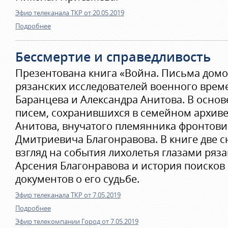
Эфир телеканала ТКР от 20.05.2019
Подробнее
Бессмертие и справедливость
Презентована книга «Война. Письма домо
рязанских исследователей военного врем
Баранцева и Александра Анитова. В основе
писем, сохранившихся в семейном архиве
Анитова, внучатого племянника фронтови
Дмитриевича Благонравова. В книге две 
взгляд на события лихолетья глазами ряза
Арсения Благонравова и история поиско
документов о его судьбе.
Эфир телеканала ТКР от 7.05.2019
Подробнее
Эфир телекомпании Город от 7.05.2019