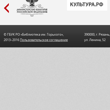
© ГБУК РО «Библиотека им. Горького»,
390000, г. Рязань
2013–2016
Пользовательскоe соглашениe
ул. Ленина, 52