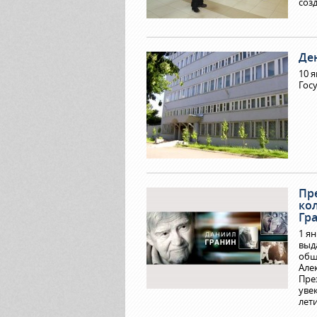
соз
Де
10 
Гос
Пр
ко
Гр
1 я
выд
общ
Але
Пре
уве
лет