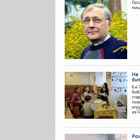
Пота
пис
Не 
би
6 и
биб
ста
поз
игр
из 
Ро