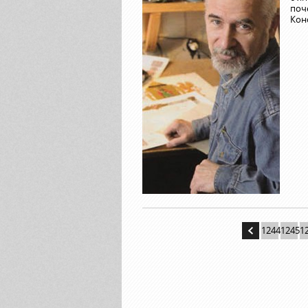
поч
Кон
1244
1245
1