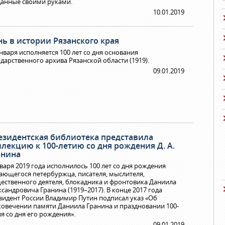
данные своими руками.
10.01.2019
нь в истории Рязанского края
января исполняется 100 лет со дня основания
ударственного архива Рязанской области (1919).
09.01.2019
езидентская библиотека представила
ллекцию к 100-летию со дня рождения Д. А.
анина
нваря 2019 года исполнилось 100 лет со дня рождения
ающегося петербуржца, писателя, мыслителя,
ественного деятеля, блокадника и фронтовика Даниила
ксандровича Гранина (1919–2017). В конце 2017 года
зидент России Владимир Путин подписал указ «Об
ковечении памяти Даниила Гранина и праздновании 100-
ия со дня его рождения».
09.01.2019