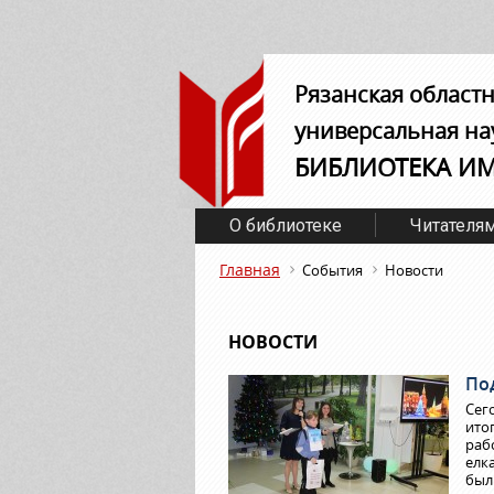
Рязанская област
универсальная на
БИБЛИОТЕКА И
О библиотеке
Читателя
Главная
События
Новости
НОВОСТИ
По
Сег
ито
раб
елк
был