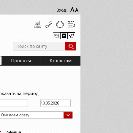
A
A
Вход
|
Проекты
Коллегам
оказать за период
Обо всем сразу
Афиша