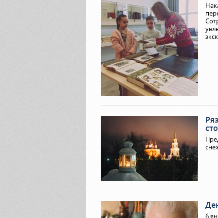
Нак
пер
Сот
увл
экс
Ря
сто
Пре
сне
Де
6 я