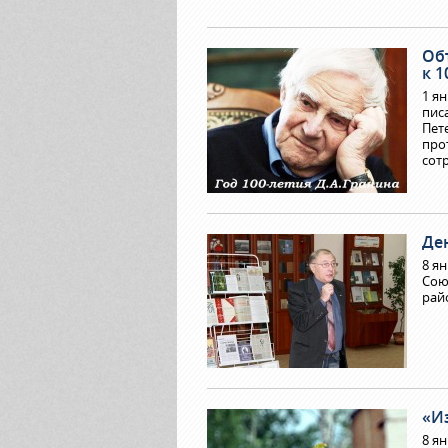
Об
к 1
1 я
пис
Пет
про
сот
Де
8 я
Сою
рай
«И
8 я