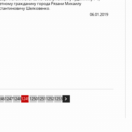
етному гражданину города Рязани Михаилу
стантиновичу Шелковенко.
06.01.2019
246
1247
1248
1249
1250
1251
1252
1253