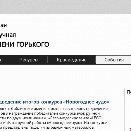
ная
учная
МЕНИ ГОРЬКОГО
м
Ресурсы
Краеведение
События
П
дведение итогов конкурса «Новогоднее чудо»
одня в библиотеке имени Горького состоялось подведение
гов и награждение победителей конкурса елок ручной
оты по двум номинациям: «Лего-моделирование «LEGO-
а» и «Елки ручной работы «Новогоднее чудо». На конкурсе
и представлены поделки из различных материалов,