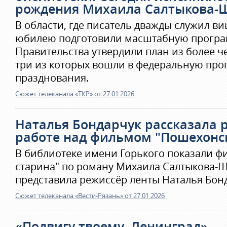
рождения Михаила Салтыкова-
В области, где писатель дважды служил ви
юбилею подготовили масштабную програм
Правительства утвердили план из более ч
три из которых вошли в федеральную про
празднования.
Сюжет телеканала «ТКР» от 27.01.2026
Наталья Бондарчук рассказала 
работе над фильмом "Пошехонс
В библиотеке имени Горького показали 
старина" по роману Михаила Салтыкова-Щ
представила режиссёр ленты Наталья Бон
Сюжет телеканала «Вести-Рязань» от 27.01.2026
«Подвигу твоему, Ленинград»