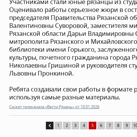
Участниками стали юные рязанцы из студ
Оценивало работы серьезное жюри в сост
председателя Правительства Рязанской о
Валентиновны Суворовой, заместителя ми
Рязанской области Дарьи Владимировны 
митрополита Рязанского и Михайловского
библиотеки имени Горького, заслуженног
культуры, почетного гражданина города 
Николаевны Гришиной и руководителя с
Львовны Пронкиной.
Ребята создавали свои работы в формате 
используя самые разные материалы.
Сюжет телеканала «Вести-Рязань» от 10.01.2026
1
2
3
4
5
6
7
8
9
1