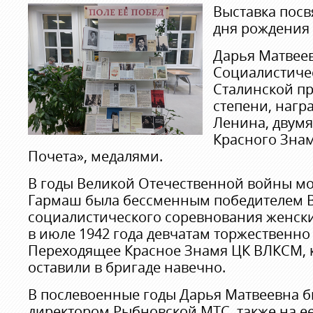
Выставка посв
дня рождения 
Дарья Матвеев
Социалистичес
Сталинской п
степени, нагр
Ленина, двумя
Красного Знам
Почета», медалями.
В годы Великой Отечественной войны м
Гармаш была бессменным победителем 
социалистического соревнования женски
в июле 1942 года девчатам торжественно
Переходящее Красное Знамя ЦК ВЛКСМ, к
оставили в бригаде навечно.
В послевоенные годы Дарья Матвеевна 
директором Рыбновской МТС, также на ее