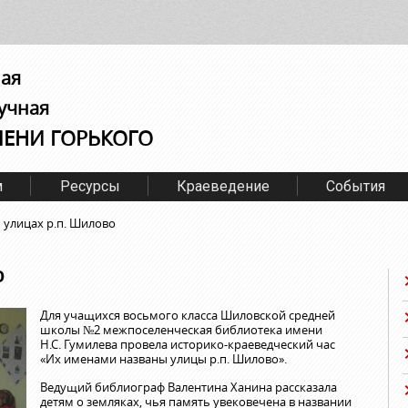
ная
учная
МЕНИ ГОРЬКОГО
м
Ресурсы
Краеведение
События
 улицах р.п. Шилово
О
Для учащихся восьмого класса Шиловской средней
школы №2 межпоселенческая библиотека имени
Н.С. Гумилева провела историко-краеведческий час
«Их именами названы улицы р.п. Шилово».
Ведущий библиограф Валентина Ханина рассказала
детям о земляках, чья память увековечена в названии