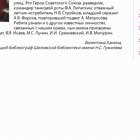
улиц. Это Герои Советского Союза: разведчик,
командир танковой роты Ф.А. Липаткин; отважный
летчик-истребитель Н.В. Стройков; младший сержант
А.Я. Фирсов, повторивший подвиг А. Матросова.
Ребята узнали и о других известных личностях,
связанных с нашим краем, чьи имена присвоены
, В.Я. Исаев, М.С. Лунин, И.И. Срезневский, И.В. Мичурин.
Валентина Ханина,
щий библиограф Шиловской библиотеки имени Н.С. Гумилева