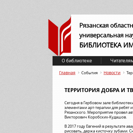
Рязанская област
универсальная на
БИБЛИОТЕКА И
О библиотеке
Читателя
Главная
Новости
События
Тер
ТЕРРИТОРИЯ ДОБРА И Т
Сегодня в Гербовом зале библиотеки
элементами арт-терапии для ребят и
Рязанского. Мероприятие провел авт
Викторович Коробских-Кудашов.
В 2017 году Евгений в результате а
рисовать, держа кисточку зубами. С