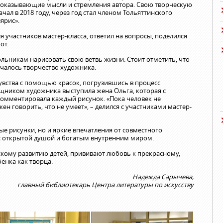
показывающие мысли и стремления автора. Свою творческую
чал в 2018 году, через год стал членом Тольяттинского
ярис».
я участников мастер-класса, ответил на вопросы, поделился
от.
ьникам нарисовать свою ветвь жизни. Стоит отметить, что
ачалось творчество художника.
увства с помощью красок, погрузившись в процесс
щником художника выступила жена Ольга, которая с
комментировала каждый рисунок. «Пока человек не
жен говорить, что не умеет», – делился с участниками мастер-
вые рисунки, но и яркие впечатления от совместного
 с открытой душой и богатым внутренним миром.
скому развитию детей, прививают любовь к прекрасному,
енка как творца.
Надежда Сарычева,
главный библиотекарь Центра литературы по искусству