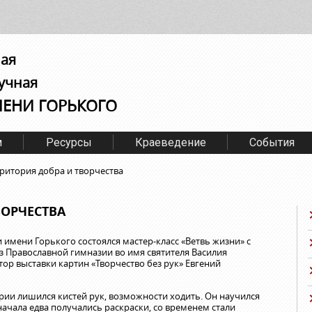
ная
учная
МЕНИ ГОРЬКОГО
м
Ресурсы
Краеведение
События
ритория добра и творчества
ВОРЧЕСТВА
 имени Горького состоялся мастер-класс «Ветвь жизни» с
з Православной гимназии во имя святителя Василия
ор выставки картин «Творчество без рук» Евгений
варии лишился кистей рук, возможности ходить. Он научился
начала едва получались раскраски, со временем стали