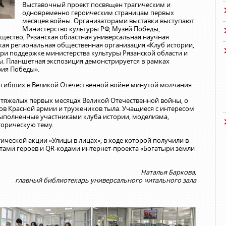
Выставочный проект посвящен трагическим и
одновременно героическим страницам первых
месяцев войны. Организаторами выставки выступают
Министерство культуры РФ, Музей Победы,
щество, Рязанская областная универсальная научная
кая региональная общественная организация «Клуб истории,
при поддержке министерства культуры Рязанской области и
. Планшетная экспозиция демонстрируется в рамках
ия Победы».
гибших в Великой Отечественной войне минутой молчания.
 тяжелых первых месяцах Великой Отечественной войны, о
нов Красной армии и тружеников тыла. Учащиеся с интересом
ыполненные участниками клуба истории, моделизма,
торическую тему.
ической акции «Улицы в лицах», в ходе которой получили в
тами героев и QR-кодами интернет-проекта «Богатыри земли
Наталья Баркова,
главный библиотекарь универсального читального зала