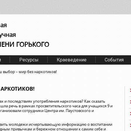
ная
учная
МЕНИ ГОРЬКОГО
м
Ресурсы
Краеведение
События
 выбор – мир без наркотиков!
НАРКОТИКОВ!
х и последствиях употребления наркотиков? Как сказать
шла речь в рамках просветительского часа для учащихся 9 и
рганизовали сотрудники Центра им. Паустовского и
ставить молодежи исчерпывающую информацию о воспитании
редным привычкам и бережном отношении к самим себе и