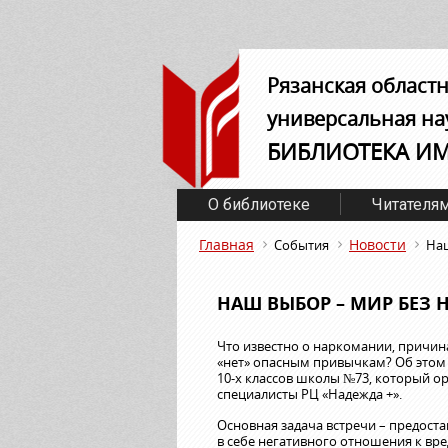
Рязанская област
универсальная на
БИБЛИОТЕКА И
О библиотеке
Читателя
Главная
Новости
События
Наш
НАШ ВЫБОР – МИР БЕЗ 
Что известно о наркомании, причина
«нет» опасным привычкам? Об этом 
10-х классов школы №73, который о
специалисты РЦ «Надежда +».
Основная задача встречи – предо
в себе негативного отношения к в