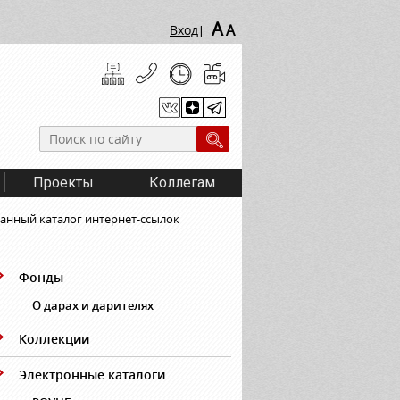
A
A
Вход
|
Проекты
Коллегам
анный каталог интернет-ссылок
Фонды
О дарах и дарителях
Коллекции
Электронные каталоги