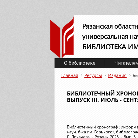
Рязанская област
универсальная на
БИБЛИОТЕКА И
О библиотеке
Читателя
Главная
Ресурсы
Издания
Би
БИБЛИОТЕЧНЫЙ ХРОНО
ВЫПУСК III. ИЮЛЬ - СЕНТ
Библиотечный хронограф : информаци
науч. б-ка им. Горького», библиографи
Я. Лихачева. – Рязань, 2023. – Вып. 3. –