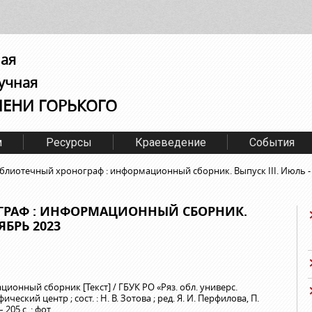
ная
учная
МЕНИ ГОРЬКОГО
м
Ресурсы
Краеведение
События
блиотечный хронограф : информационный сборник. Выпуск III. Июль -
ГРАФ : ИНФОРМАЦИОННЫЙ СБОРНИК.
ЯБРЬ 2023
онный сборник [Текст] / ГБУК РО «Ряз. обл. универс.
ческий центр ; сост. : Н. В. Зотова ; ред. Я. И. Перфилова, П.
 205 с. : фот.