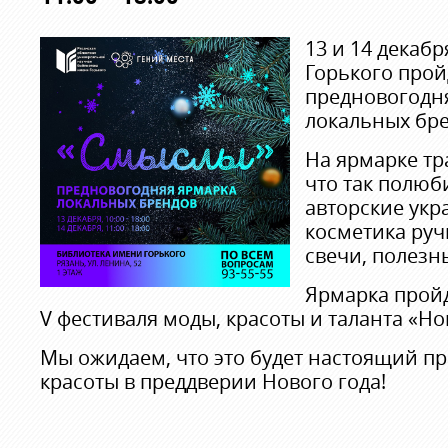
13 и 14 декаб
Горького прой
предновогодн
локальных бр
На ярмарке тр
что так полюб
авторские укр
косметика руч
свечи, полезн
Ярмарка пройд
V фестиваля моды, красоты и таланта «Но
Мы ожидаем, что это будет настоящий пр
красоты в преддверии Нового года!